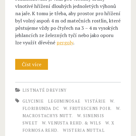
vlnotivé hřížení dlouhých jednoletých výhonů
na jaře. K tomu je třeba, aby prostor pro hřížení
byl volný aspoň 4 m od matečních rostlin, které
pěstujeme vždy po čtyřech na 3 – 4 m vysokých
jehlancích ze železných tyčí nebo jako oporu
lze využít dřevěné
pergoly
.
Číst více
W
i
s
LISTNATÉ DŘEVINY
t
GLYCINIE
LEGUMINOSAE
VISTÁRIE
W.
e
FLORIBUNDA DC
W. FRUTESCENS POIR.
W.
MACROSTACHYS NUTT.
W. SINENSIS
r
SWEET
W. VENUSTA REHD. & WILS
W. X
i
FORMOSA REHD.
WISTERIA NUTTAL