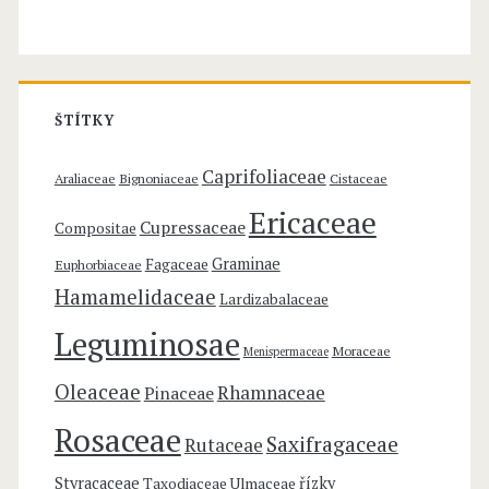
i
n
o
ŠTÍTKY
s
Caprifoliaceae
Araliaceae
Bignoniaceae
Cistaceae
a
Ericaceae
Cupressaceae
Compositae
e
Graminae
Fagaceae
Euphorbiaceae
–
Hamamelidaceae
Lardizabalaceae
v
Leguminosae
i
Moraceae
Menispermaceae
Oleaceae
Rhamnaceae
s
Pinaceae
Rosaceae
t
Saxifragaceae
Rutaceae
á
Styracaceae
řízky
Taxodiaceae
Ulmaceae