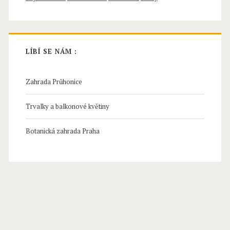
r
i
e
LÍBÍ SE NÁM :
–
Zahrada Průhonice
g
l
Trvalky a balkonové květiny
y
Botanická zahrada Praha
c
i
n
i
e