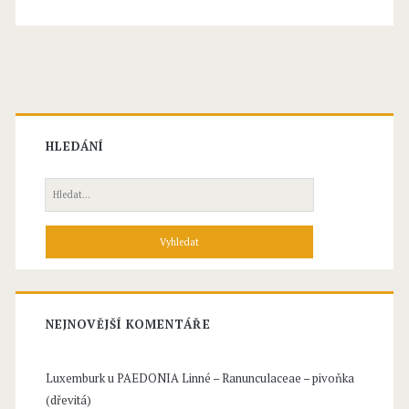
a
N
u
t
t
HLEDÁNÍ
a
H
l
l
e
–
d
L
á
n
e
í
NEJNOVĚJŠÍ KOMENTÁŘE
g
p
r
u
Luxemburk u
PAEDONIA Linné – Ranunculaceae – pivoňka
o
(dřevitá)
m
: