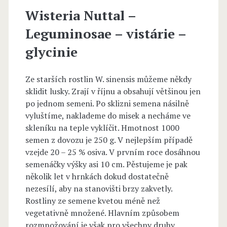
Wisteria Nuttal –
Leguminosae – vistárie –
glycinie
Ze starších rostlin W. sinensis můžeme někdy
sklidit lusky. Zrají v říjnu a obsahují většinou jen
po jednom semeni. Po sklizni semena násilně
vyluštíme, naklademe do misek a necháme ve
skleníku na teple vyklíčit. Hmotnost 1000
semen z dovozu je 250 g. V nejlepším případě
vzejde 20 – 25 % osiva. V prvním roce dosáhnou
semenáčky výšky asi 10 cm. Pěstujeme je pak
několik let v hrnkách dokud dostatečně
nezesílí, aby na stanovišti brzy zakvetly.
Rostliny ze semene kvetou méně než
vegetativně množené. Hlavním způsobem
rozmnožování je však pro všechny druhy