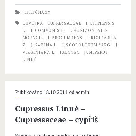
C
N
u
JEHLIČNANY
I
p
CHVOJKA
CUPRESSACEAE
J. CHINENSIS
P
L.
J. COMMUNIS L.
J. HORIZONTALIS
r
MOENCH.
J. PROCUMBENS
J. RIGIDA S. &
E
e
Z.
J. SABINA L.
J. SCOPOLORUM SARG.
J.
R
VIRGINIANA L.
JALOVEC
JUNIPERUS
s
LINNÉ
U
s
S
a
L
c
Publikováno 18.10.2011 od
admin
i
e
Cupressus Linné –
n
a
Cupressaceae – cypřiš
n
e
é
Semeno je celkem snadno dosažitelné.