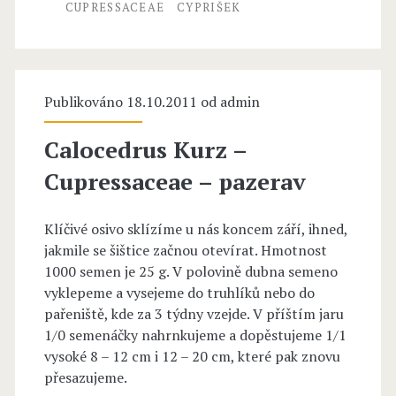
CUPRESSACEAE
CYPRIŠEK
p
C
r
Y
e
P
Publikováno 18.10.2011 od
admin
s
A
Calocedrus Kurz –
s
R
Cupressaceae – pazerav
a
I
c
S
Klíčivé osivo sklízíme u nás koncem září, ihned,
e
jakmile se šištice začnou otevírat. Hmotnost
S
1000 semen je 25 g. V polovině dubna semeno
a
p
vyklepeme a vysejeme do truhlíků nebo do
e
pařeniště, kde za 3 týdny vzejde. V příštím jaru
a
1/0 semenáčky nahrnkujeme a dopěstujeme 1/1
c
vysoké 8 – 12 cm i 12 – 20 cm, které pak znovu
přesazujeme.
h