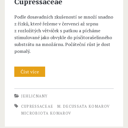
Cupressaceae
i
u
n
Podle dosavadních zkušeností se množí snadno
p
z řízků, které řežeme v červenci až srpnu
e
r
z rozložitých větviček s patkou a pícháme
c
stimulované jako obvykle do písčitorašelinného
e
substrátu na množárnu. Počáteční růst je dost
s
pomalý.
s
a
Číst více
M
c
i
e
c
JEHLIČNANY
a
r
CUPRESSACEAE
M. DECUSSATA KOMAROV
e
o
MICROBIOTA KOMAROV
–
b