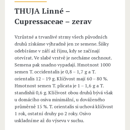
&
THUJA Linné –
Z
Cupressaceae – zerav
u
c
Vzrůstné a trvanlivé strmy všech původních
druhů získáme výhradně jen ze semene. Šišky
c
odebíráme v září až říjnu, kdy se začínají
.
otevírat. Ve slabé vrstvě je necháme oschnout.
Semena pak snadno vypadají. Hmotnost 1000
–
semen T. occidentalis je 0,8 – 1,7 g a T.
C
orientalis 12 – 19 g. Klíčivost mají 60 – 80 %.
Hmotnost semen T. plicata je 1 – 1,6 g a T.
u
standishii 0,6 g. Klíčivost obou druhů bývá však
p
u domácího osiva minimální, u dováženého
průměrně 15 %. T. orientalis si uchová klíčivost
r
1 rok, ostatní druhy po 2 roky. Osivo
e
uskladníme až do výsevu v suchu.
s