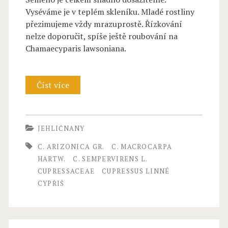
–
Vyséváme je v teplém skleníku. Mladé rostliny
přezimujeme vždy mrazuprostě. Řízkování
C
nelze doporučit, spíše ještě roubování na
u
Chamaecyparis lawsoniana.
p
r
Číst více
C
e
u
s
p
JEHLIČNANY
s
r
C. ARIZONICA GR.
C. MACROCARPA
a
e
HARTW.
C. SEMPERVIRENS L.
c
CUPRESSACEAE
CUPRESSUS LINNÉ
s
CYPŘIŠ
e
s
a
u
e