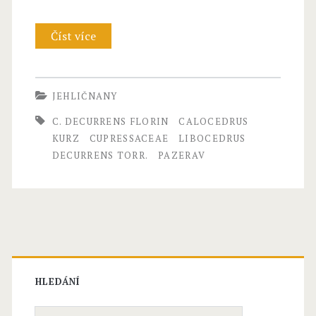
–
Číst více
C
C
u
a
p
l
JEHLIČNANY
r
o
C. DECURRENS FLORIN
CALOCEDRUS
e
c
KURZ
CUPRESSACEAE
LIBOCEDRUS
DECURRENS TORR.
PAZERAV
s
e
s
d
a
r
c
u
e
s
HLEDÁNÍ
a
K
e
u
H