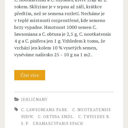
š
rokem. Sklízíme je v srpnu až září, krátkce
D
předtím, než se semena rozletí. Necháme je
v teplé místnosti rozprostřené, kde semeno
a
brzy vypadne. Hmotnost 1000 semen C.
l
lawsoniana a C. obtusa je 2,5 g, C. nootkatensis
4 g a C. pisifera jen 1 g. Vzhledem k tomu, že
l
vzchází jen kolem 10 % vysetých semen,
i
vyséváme naširoko 25 – 10 g na 1 m2 .
m
o
Číst více
C
r
H
e
A
JEHLIČNANY
–
M
C. LAWSONIANA PARK.
C. NOOTKATENSIS
C
A
SUDW.
C. OBTUSA ENDL.
C. THYOIDES B.
u
S. P.
CHAMAECYPARIS SPACH
E