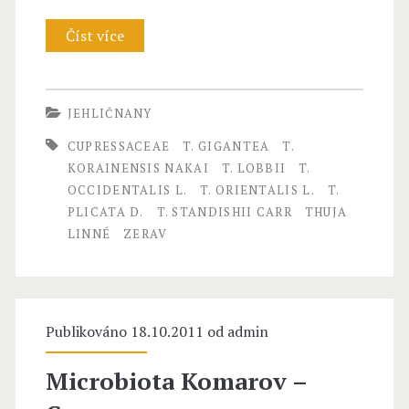
s
Číst více
T
a
H
c
U
JEHLIČNANY
e
J
CUPRESSACEAE
T. GIGANTEA
T.
a
A
KORAINENSIS NAKAI
T. LOBBII
T.
OCCIDENTALIS L.
T. ORIENTALIS L.
T.
e
L
PLICATA D.
T. STANDISHII CARR
THUJA
–
i
LINNÉ
ZERAV
z
n
e
n
r
Publikováno 18.10.2011 od
é
admin
a
–
Microbiota Komarov –
v
C