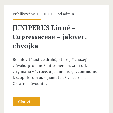
z
i
e
Publikováno 18.10.2011 od
o
admin
r
t
JUNIPERUS Linné –
a
a
Cupressaceae – jalovec,
v
K
chvojka
o
Bobulovité šištice druhů, které přícházejí
m
v úvahu pro množení semenem, zrají u J.
a
virginiana v 1. roce, u J. chinensis, J. communis,
J. scopulorum aj. squamata až ve 2. roce.
r
Ostatní původní…
o
v
Číst více
J
–
U