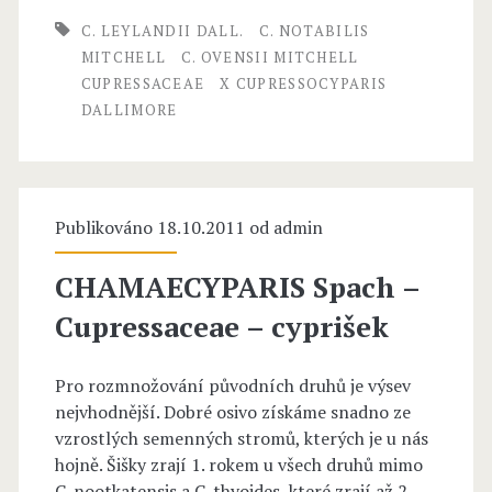
o
p
s
C. LEYLANDII DALL.
C. NOTABILIS
j
r
MITCHELL
C. OVENSII MITCHELL
a
CUPRESSACEAE
X CUPRESSOCYPARIS
k
e
c
DALLIMORE
a
s
e
s
a
o
Publikováno 18.10.2011 od
e
admin
c
–
CHAMAECYPARIS Spach –
y
c
Cupressaceae – cyprišek
p
y
a
Pro rozmnožování původních druhů je výsev
p
nejvhodnější. Dobré osivo získáme snadno ze
r
ř
vzrostlých semenných stromů, kterých je u nás
i
hojně. Šišky zrají 1. rokem u všech druhů mimo
i
C. nootkatensis a C. thyoides, které zrají až 2.
s