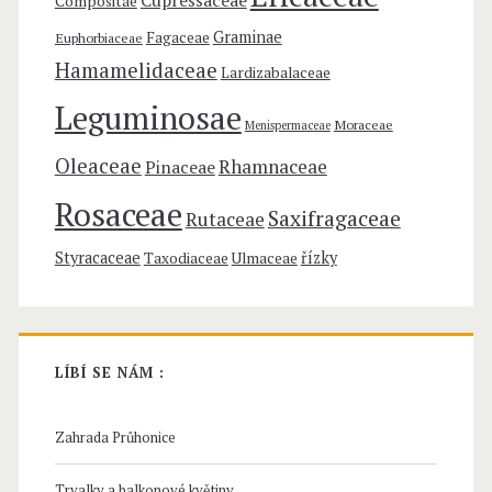
Compositae
e
Graminae
Fagaceae
Euphorbiaceae
a
Hamamelidaceae
Lardizabalaceae
e
Leguminosae
Moraceae
Menispermaceae
–
Oleaceae
Rhamnaceae
Pinaceae
p
Rosaceae
Saxifragaceae
Rutaceae
a
z
Styracaceae
řízky
Taxodiaceae
Ulmaceae
e
r
LÍBÍ SE NÁM :
a
v
Zahrada Průhonice
Trvalky a balkonové květiny