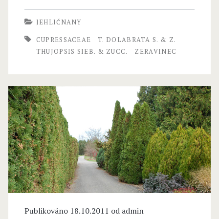
u
JEHLIČNANY
j
CUPRESSACEAE
T. DOLABRATA S. & Z.
o
THUJOPSIS SIEB. & ZUCC.
ZERAVINEC
p
s
i
s
S
i
e
b
.
Publikováno 18.10.2011 od
admin