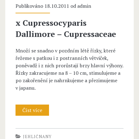
s
Publikováno 18.10.2011 od
admin
–
L
x Cupressocyparis
j
i
Dallimore – Cupressaceae
a
n
l
n
Množí se snadno v pozdním létě řízky, které
o
řežeme s patkou i z postranních větviček,
é
poněvadž i z nich prorůstají brzy hlavní výhony.
v
–
Řízky zakracujeme na 8 – 10 cm, stimulujeme a
e
po zakořenění je nahrnkujeme a přezimujeme
C
v japanu.
c
u
,
p
Číst více
c
x
r
h
C
e
v
u
s
JEHLIČNANY