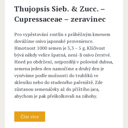
Thujopsis Sieb. & Zucc. –
Cupressaceae – zeravinec
Pro vypěstování rostlin s průběžným kmenem
dovážíme osivo japonské provenience.
Hmotnost 1000 semen je 3,3 – 5 g. Klíčivost
bývá někdy velice špatná, není-li osivo čerstvé.
Hned po obdržení, nejpozději v polovině dubna,
semena jeden den namočíme a druhý den je
vyséváme podle možností do truhlíků ve
skleníku nebo do studeného pařeniště. Zde
zůstanou semenáčeky až do příštího jara,
abychom je pak přeškolkovali na záhohy.
Číst více
T
h