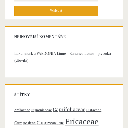
u
l
e
e
d
l
á
n
–
í
NEJNOVĚJŠÍ KOMENTÁŘE
A
p
r
r
Luxemburk u
PAEDONIA Linné – Ranunculaceae – pivoňka
o
(dřevitá)
a
:
l
i
a
ŠTÍTKY
c
Caprifoliaceae
Araliaceae
Bignoniaceae
Cistaceae
e
Ericaceae
Cupressaceae
Compositae
a