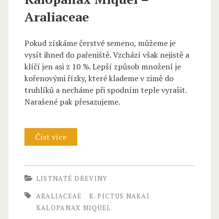
Araliaceae
i
q
Pokud získáme čerstvé semeno, můžeme je
u
vysít ihned do pařeniště. Vzchází však nejistě a
klíčí jen asi z 10 %. Lepší způsob množení je
e
kořenovými řízky, které klademe v zimě do
l
truhlíků a necháme při spodním teple vyrašit.
Narašené pak přesazujeme.
–
A
Číst více
r
K
a
a
l
l
LISTNATÉ DŘEVINY
i
o
ARALIACEAE
K. PICTUS NAKAI
a
p
KALOPANAX MIQUEL