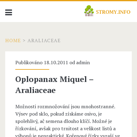
HOME
>
ARALIACEAE
Publikováno 18.10.2011 od
admin
Oplopanax Miquel –
Araliaceae
Možnosti rozmnožování jsou mnohostranné.
Výsev pod sklo, pokud získáme osivo, je
spolehlivý, ač semena dlouho klíčí. Možné je
řízkování, avšak pro trnitost a velikost listů a
výhonů je nepraktické. Kořenové řízky vyraší ve