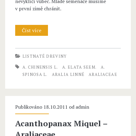
nevyklíčí vůbec. Mladé semenáče musíme
v první zimě chránit.
i
a
Číst více
c
A
e
r
a
a
LISTNATÉ DŘEVINY
e
l
A. CHINENSIS L.
A. ELATA SEEM.
A.
–
i
SPINOSA L.
ARALIA LINNÉ
ARALIACEAE
b
a
ř
L
Publikováno 18.10.2011 od
e
i
admin
č
n
Acanthopanax Miquel –
ť
n
Araliaceae