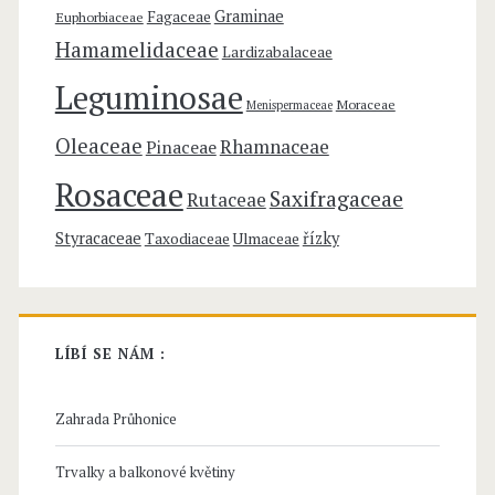
Graminae
Fagaceae
Euphorbiaceae
e
Hamamelidaceae
Lardizabalaceae
Leguminosae
Moraceae
Menispermaceae
Oleaceae
Rhamnaceae
Pinaceae
Rosaceae
Saxifragaceae
Rutaceae
Styracaceae
řízky
Taxodiaceae
Ulmaceae
LÍBÍ SE NÁM :
Zahrada Průhonice
Trvalky a balkonové květiny