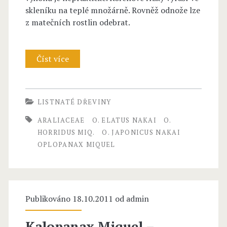
skleníku na teplé množárně. Rovněž odnože lze
z matečních rostlin odebrat.
Číst více
O
p
l
LISTNATÉ DŘEVINY
o
ARALIACEAE
O. ELATUS NAKAI
O.
p
HORRIDUS MIQ.
O. JAPONICUS NAKAI
OPLOPANAX MIQUEL
a
n
a
Publikováno 18.10.2011 od
admin
x
Kalopanax Miquel –
M