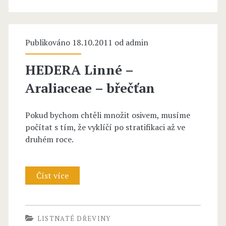
c
a
e
n
Publikováno 18.10.2011 od
a
a
admin
e
x
HEDERA Linné –
M
Araliaceae – břečťan
i
Pokud bychom chtěli množit osivem, musíme
q
počítat s tím, že vyklíčí po stratifikaci až ve
u
druhém roce.
e
l
Číst více
H
–
E
A
D
LISTNATÉ DŘEVINY
r