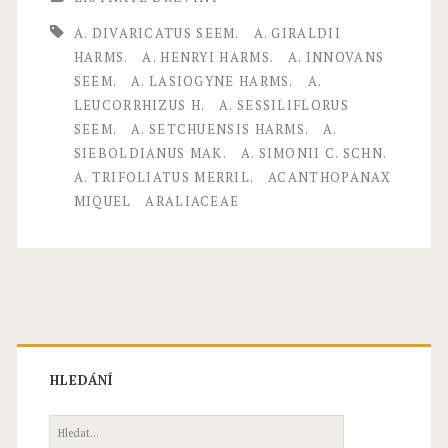
n
A. DIVARICATUS SEEM.
A. GIRALDII
t
HARMS.
A. HENRYI HARMS.
A. INNOVANS
SEEM.
A. LASIOGYNE HARMS.
A.
h
LEUCORRHIZUS H.
A. SESSILIFLORUS
o
SEEM.
A. SETCHUENSIS HARMS.
A.
SIEBOLDIANUS MAK.
A. SIMONII C. SCHN.
p
A. TRIFOLIATUS MERRIL.
ACANTHOPANAX
a
MIQUEL
ARALIACEAE
n
a
x
M
i
HLEDÁNÍ
q
H