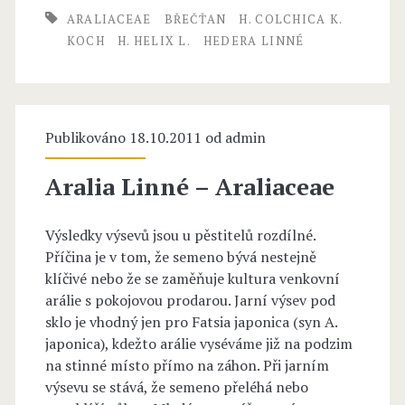
E
ARALIACEAE
BŘEČŤAN
H. COLCHICA K.
a
R
KOCH
H. HELIX L.
HEDERA LINNÉ
l
A
i
L
a
Publikováno 18.10.2011 od
i
admin
c
n
Aralia Linné – Araliaceae
e
n
a
Výsledky výsevů jsou u pěstitelů rozdílné.
é
Příčina je v tom, že semeno bývá nestejně
e
–
klíčivé nebo že se zaměňuje kultura venkovní
arálie s pokojovou prodarou. Jarní výsev pod
A
sklo je vhodný jen pro Fatsia japonica (syn A.
r
japonica), kdežto arálie vyséváme již na podzim
na stinné místo přímo na záhon. Při jarním
a
výsevu se stává, že semeno přeléhá nebo
l