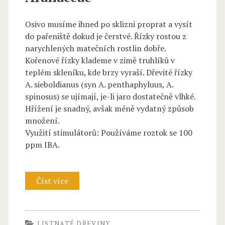
a
é
Osivo musíme ihned po sklizni proprat a vysít
n
–
do pařeniště dokud je čerstvé. Řízky rostou z
A
narychlených matečních rostlin dobře.
Kořenové řízky klademe v zimě truhlíků v
r
teplém skleníku, kde brzy vyraší. Dřevité řízky
a
A. sieboldianus (syn A. penthaphyluus, A.
spinosus) se ujímají, je-li jaro dostatečně vlhké.
l
Hřížení je snadný, avšak méně vydatný způsob
i
množení.
Využití stimulátorů: Používáme roztok se 100
a
ppm IBA.
c
e
Číst více
A
a
c
e
a
LISTNATÉ DŘEVINY