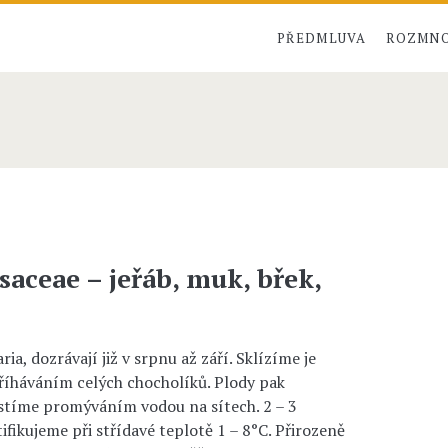
PŘEDMLUVA
ROZMNO
aceae – jeřáb, muk, břek,
ia, dozrávají již v srpnu až září. Sklízíme je
říháváním celých chocholíků. Plody pak
stíme promýváním vodou na sítech. 2 – 3
fikujeme při střídavé teplotě 1 – 8°C. Přirozeně