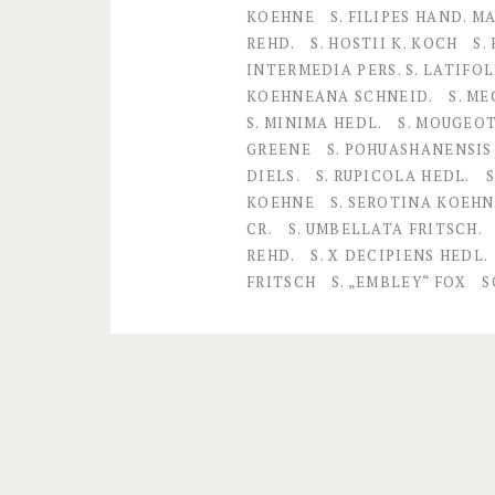
KOEHNE
S. FILIPES HAND. MA
i
REHD.
S. HOSTII K. KOCH
S.
n
INTERMEDIA PERS. S. LATIFOL
KOEHNEANA SCHNEID.
S. M
n
S. MINIMA HEDL.
S. MOUGEOTI
é
GREENE
S. POHUASHANENSIS
DIELS.
S. RUPICOLA HEDL.
–
KOEHNE
S. SEROTINA KOEH
R
CR.
S. UMBELLATA FRITSCH.
REHD.
S. X DECIPIENS HEDL.
o
FRITSCH
S. „EMBLEY“ FOX
S
s
a
c
e
a