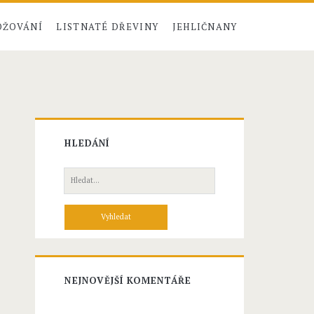
ŽOVÁNÍ
LISTNATÉ DŘEVINY
JEHLIČNANY
HLEDÁNÍ
H
l
e
d
á
n
í
NEJNOVĚJŠÍ KOMENTÁŘE
p
r