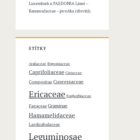
Luxemburk u
PAEDONIA Linné –
o
Ranunculaceae – pivoňka (dřevitá)
:
ŠTÍTKY
Araliaceae
Bignoniaceae
Caprifoliaceae
Cistaceae
Cupressaceae
Compositae
Ericaceae
Euphorbiaceae
Graminae
Fagaceae
Hamamelidaceae
Lardizabalaceae
Leguminosae