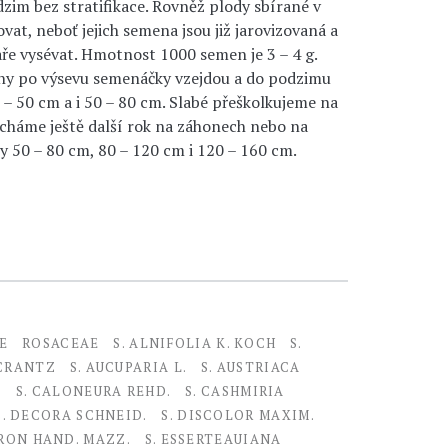
zim bez stratifikace. Rovněž plody sbírané v
vat, neboť jejich semena jsou již jarovizovaná a
aře vysévat. Hmotnost 1000 semen je 3 – 4 g.
týdny po výsevu semenáčky vzejdou a do podzimu
 – 50 cm a i 50 – 80 cm. Slabé přeškolkujeme na
echáme ještě další rok na záhonech nebo na
y 50 – 80 cm, 80 – 120 cm i 120 – 160 cm.
E
ROSACEAE
S. ALNIFOLIA K. KOCH
S.
 CRANTZ
S. AUCUPARIA L.
S. AUSTRIACA
.
S. CALONEURA REHD.
S. CASHMIRIA
S. DECORA SCHNEID.
S. DISCOLOR MAXIM.
RON HAND. MAZZ.
S. ESSERTEAUIANA