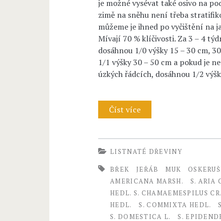
je možné vysévat také osivo na pod
zimě na sněhu není třeba stratifiko
můžeme je ihned po vyčištění na j
Mívají 70 % klíčivosti. Za 3 – 4 
dosáhnou 1/0 výšky 15 – 30 cm, 30
1/1 výšky 30 – 50 cm a pokud je n
úzkých řádcích, dosáhnou 1/2 výšk
Číst více
S
O
R
LISTNATÉ DŘEVINY
B
BŘEK
JEŘÁB
MUK
OSKERUŠ
U
AMERICANA MARSH.
S. ARIA
HEDL. S. CHAMAEMESPILUS CR
S
HEDL.
S. COMMIXTA HEDL.
L
S. DOMESTICA L.
S. EPIDEND