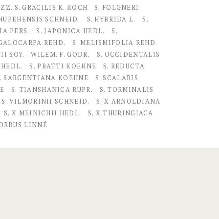
ZZ. S. GRACILIS K. KOCH
S. FOLGNERI
 HUPEHENSIS SCHNEID.
S. HYBRIDA L.
S.
IA PERS.
S. JAPONICA HEDL.
S.
EGALOCARPA REHD.
S. MELISMIFOLIA REHD.
I SOY. - WILEM. F. GODR.
S. OCCIDENTALIS
 HEDL.
S. PRATTI KOEHNE
S. REDUCTA
S. SARGENTIANA KOEHNE
S. SCALARIS
NE
S. TIANSHANICA RUPR.
S. TORMINALIS
S. VILMORINII SCHNEID.
S. X ARNOLDIANA
S. X MEINICHII HEDL.
S. X THURINGIACA
ORBUS LINNÉ