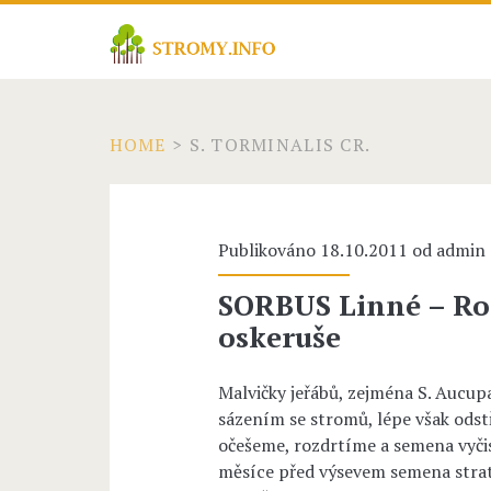
HOME
>
S. TORMINALIS CR.
Publikováno 18.10.2011 od
admin
SORBUS Linné – Ros
oskeruše
Malvičky jeřábů, zejména S. Aucupar
sázením se stromů, lépe však odst
očešeme, rozdrtíme a semena vyči
měsíce před výsevem semena strati