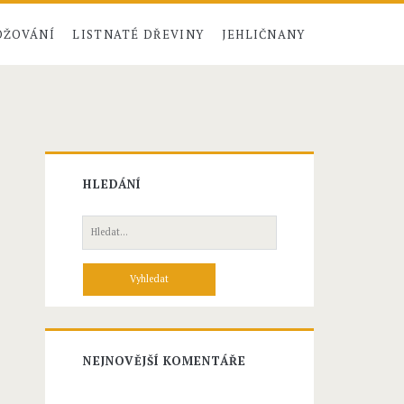
ŽOVÁNÍ
LISTNATÉ DŘEVINY
JEHLIČNANY
HLEDÁNÍ
H
l
e
d
á
n
í
NEJNOVĚJŠÍ KOMENTÁŘE
p
r