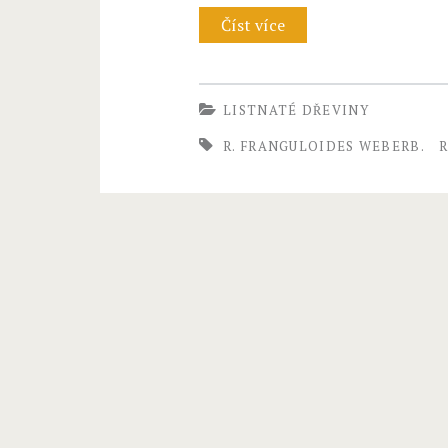
Číst více
R
h
a
LISTNATÉ DŘEVINY
m
R. FRANGULOIDES WEBERB.
n
e
l
l
a
M
i
q