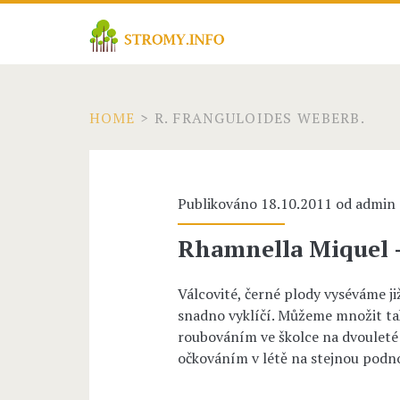
HOME
>
R. FRANGULOIDES WEBERB.
Publikováno 18.10.2011 od
admin
Rhamnella Miquel
Válcovité, černé plody vyséváme ji
snadno vyklíčí. Můžeme množit tak
roubováním ve školce na dvouleté
očkováním v létě na stejnou podn