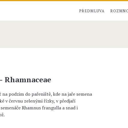
PŘEDMLUVA
ROZMNO
 – Rhamnaceae
ž na podzim do pařeniště, kde na jaře semena
é v červnu zelenými řízky, v předjaří
 semenáče Rhamnus frangulla a snad i
ož.