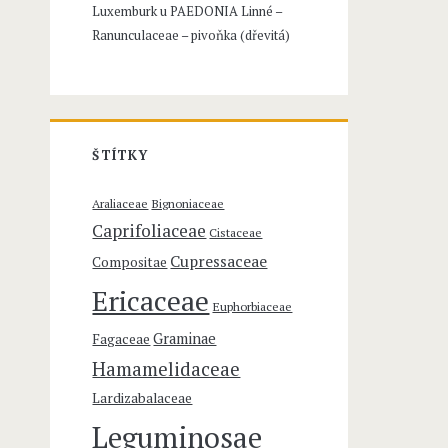
Luxemburk u
PAEDONIA Linné –
o
Ranunculaceae – pivoňka (dřevitá)
:
ŠTÍTKY
Araliaceae
Bignoniaceae
Caprifoliaceae
Cistaceae
Cupressaceae
Compositae
Ericaceae
Euphorbiaceae
Graminae
Fagaceae
Hamamelidaceae
Lardizabalaceae
Leguminosae