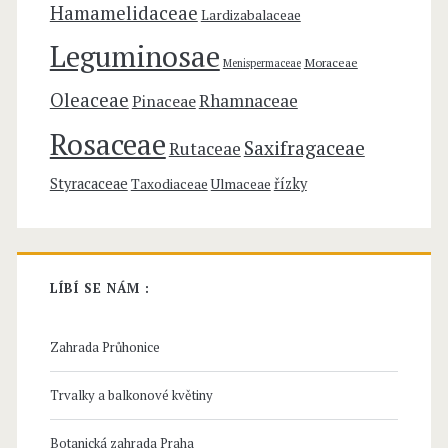
Hamamelidaceae
Lardizabalaceae
Leguminosae
Moraceae
Menispermaceae
Oleaceae
Rhamnaceae
Pinaceae
Rosaceae
Saxifragaceae
Rutaceae
Styracaceae
řízky
Taxodiaceae
Ulmaceae
LÍBÍ SE NÁM :
Zahrada Průhonice
Trvalky a balkonové květiny
Botanická zahrada Praha