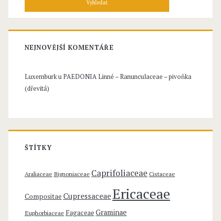
i
d
á
š
n
n
í
NEJNOVĚJŠÍ KOMENTÁŘE
p
í
r
Luxemburk u
PAEDONIA Linné – Ranunculaceae – pivoňka
k
o
(dřevitá)
:
,
a
z
ŠTÍTKY
a
l
Caprifoliaceae
Araliaceae
Bignoniaceae
Cistaceae
k
Ericaceae
Cupressaceae
Compositae
a
Graminae
Fagaceae
Euphorbiaceae