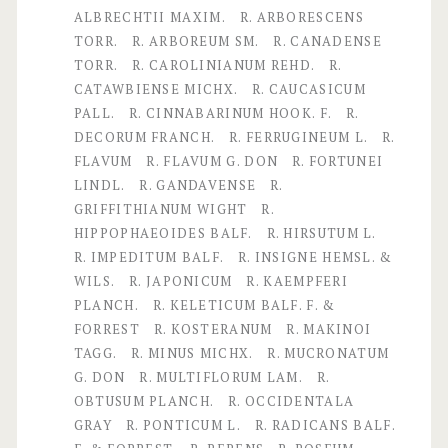
E
ALBRECHTII MAXIM.
R. ARBORESCENS
TORR.
R. ARBOREUM SM.
R. CANADENSE
N
TORR.
R. CAROLINIANUM REHD.
R.
D
CATAWBIENSE MICHX.
R. CAUCASICUM
PALL.
R. CINNABARINUM HOOK. F.
R.
R
DECORUM FRANCH.
R. FERRUGINEUM L.
R.
O
FLAVUM
R. FLAVUM G. DON
R. FORTUNEI
LINDL.
R. GANDAVENSE
R.
N
GRIFFITHIANUM WIGHT
R.
L
HIPPOPHAEOIDES BALF.
R. HIRSUTUM L.
R. IMPEDITUM BALF.
R. INSIGNE HEMSL. &
i
WILS.
R. JAPONICUM
R. KAEMPFERI
n
PLANCH.
R. KELETICUM BALF. F. &
FORREST
R. KOSTERANUM
R. MAKINOI
n
TAGG.
R. MINUS MICHX.
R. MUCRONATUM
é
G. DON
R. MULTIFLORUM LAM.
R.
OBTUSUM PLANCH.
R. OCCIDENTALA
–
GRAY
R. PONTICUM L.
R. RADICANS BALF.