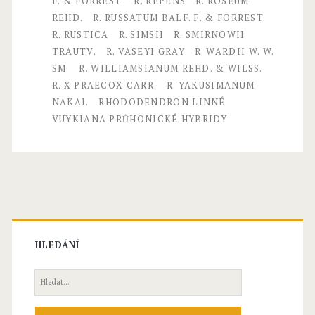
E
F. & FORREST.
R. REPENS
R. ROSEUM
REHD.
R. RUSSATUM BALF. F. & FORREST.
r
R. RUSTICA
R. SIMSII
R. SMIRNOWII
i
TRAUTV.
R. VASEYI GRAY
R. WARDII W. W.
SM.
R. WILLIAMSIANUM REHD. & WILSS.
c
R. X PRAECOX CARR.
R. YAKUSIMANUM
a
NAKAI.
RHODODENDRON LINNÉ
VUYKIANA PRŮHONICKÉ HYBRIDY
c
e
a
e
–
HLEDÁNÍ
p
ě
H
l
n
e