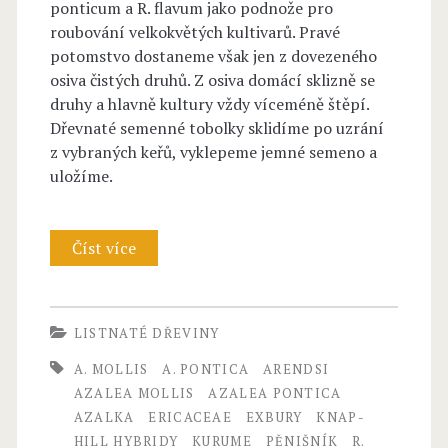
ponticum a R. flavum jako podnože pro
roubování velkokvětých kultivarů. Pravé
potomstvo dostaneme však jen z dovezeného
osiva čistých druhů. Z osiva domácí sklizně se
druhy a hlavně kultury vždy víceméně štěpí.
Dřevnaté semenné tobolky sklidíme po uzrání
z vybraných keřů, vyklepeme jemné semeno a
uložíme.
Číst více
R
H
O
LISTNATÉ DŘEVINY
D
A. MOLLIS
A. PONTICA
ARENDSI
O
AZALEA MOLLIS
AZALEA PONTICA
AZALKA
ERICACEAE
EXBURY
KNAP-
D
HILL HYBRIDY
KURUME
PĚNIŠNÍK
R.