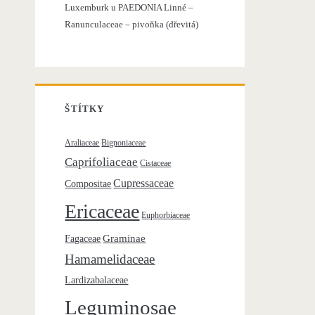
Luxemburk u
PAEDONIA Linné –
o
Ranunculaceae – pivoňka (dřevitá)
:
ŠTÍTKY
Araliaceae
Bignoniaceae
Caprifoliaceae
Cistaceae
Cupressaceae
Compositae
Ericaceae
Euphorbiaceae
Graminae
Fagaceae
Hamamelidaceae
Lardizabalaceae
Leguminosae