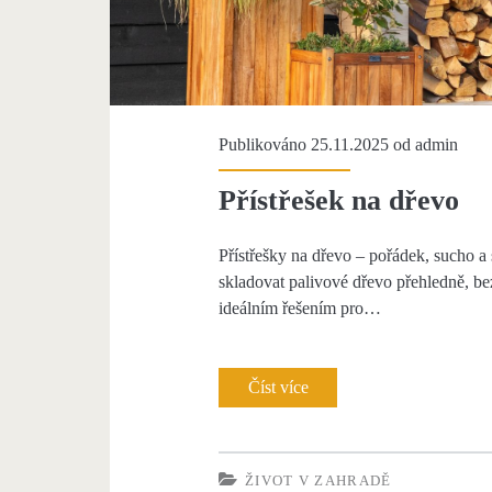
Publikováno 25.11.2025 od
admin
Přístřešek na dřevo
Přístřešky na dřevo – pořádek, sucho a 
skladovat palivové dřevo přehledně, be
ideálním řešením pro…
Číst více
P
ř
í
ŽIVOT V ZAHRADĚ