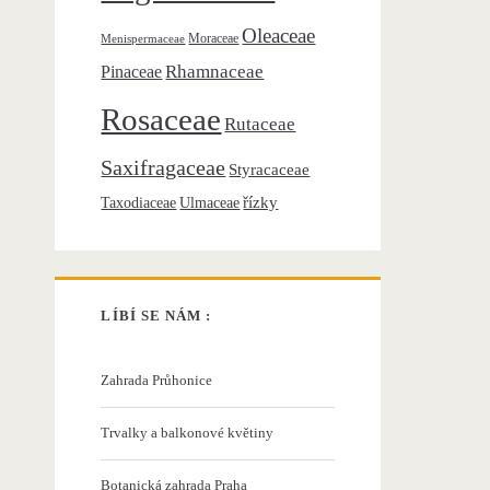
Oleaceae
Moraceae
Menispermaceae
Rhamnaceae
Pinaceae
Rosaceae
Rutaceae
Saxifragaceae
Styracaceae
řízky
Taxodiaceae
Ulmaceae
LÍBÍ SE NÁM :
Zahrada Průhonice
Trvalky a balkonové květiny
Botanická zahrada Praha