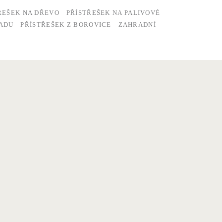
ŘEŠEK NA DŘEVO
PŘÍSTŘEŠEK NA PALIVOVÉ
RADU
PŘÍSTŘEŠEK Z BOROVICE
ZAHRADNÍ