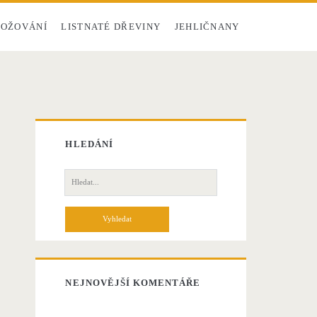
OŽOVÁNÍ
LISTNATÉ DŘEVINY
JEHLIČNANY
HLEDÁNÍ
H
l
e
d
á
n
í
NEJNOVĚJŠÍ KOMENTÁŘE
p
r