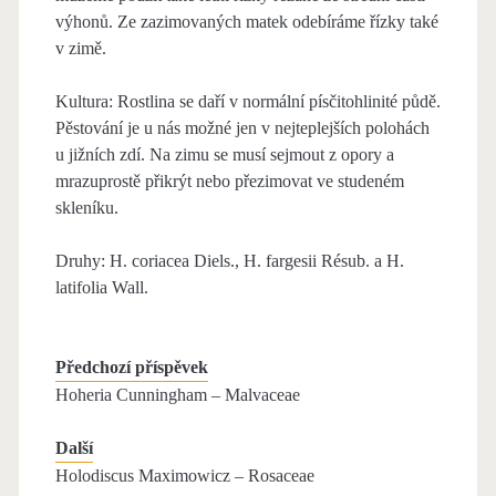
výhonů. Ze zazimovaných matek odebíráme řízky také
v zimě.
Kultura: Rostlina se daří v normální písčitohlinité půdě.
Pěstování je u nás možné jen v nejteplejších polohách
u jižních zdí. Na zimu se musí sejmout z opory a
mrazuprostě přikrýt nebo přezimovat ve studeném
skleníku.
Druhy: H. coriacea Diels., H. fargesii Résub. a H.
latifolia Wall.
Předchozí příspěvek
Hoheria Cunningham – Malvaceae
Další
Holodiscus Maximowicz – Rosaceae