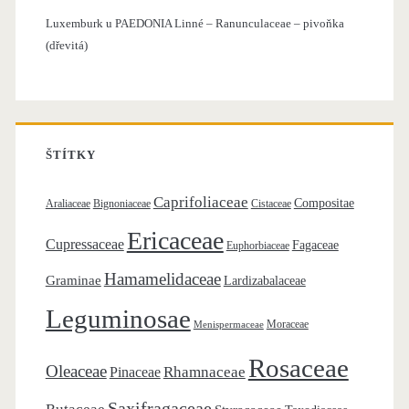
r
Luxemburk u
PAEDONIA Linné – Ranunculaceae – pivoňka
o
(dřevitá)
:
ŠTÍTKY
Caprifoliaceae
Compositae
Araliaceae
Bignoniaceae
Cistaceae
Ericaceae
Cupressaceae
Fagaceae
Euphorbiaceae
Hamamelidaceae
Graminae
Lardizabalaceae
Leguminosae
Moraceae
Menispermaceae
Rosaceae
Oleaceae
Rhamnaceae
Pinaceae
Saxifragaceae