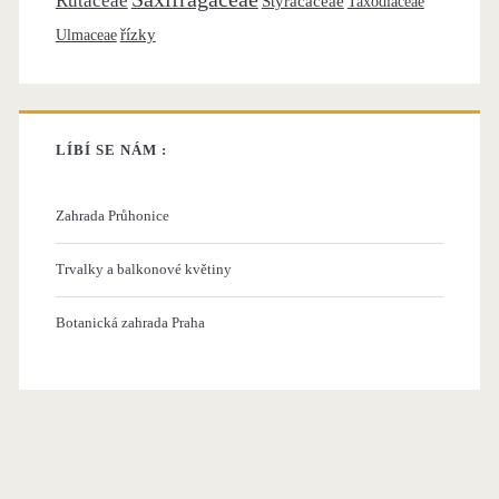
Rutaceae
Styracaceae
Taxodiaceae
řízky
Ulmaceae
LÍBÍ SE NÁM :
Zahrada Průhonice
Trvalky a balkonové květiny
Botanická zahrada Praha