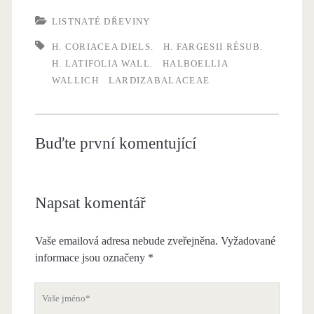
LISTNATÉ DŘEVINY
H. CORIACEA DIELS.
H. FARGESII RÉSUB.
H. LATIFOLIA WALL.
HALBOELLIA
WALLICH
LARDIZABALACEAE
Buďte první komentující
Napsat komentář
Vaše emailová adresa nebude zveřejněna. Vyžadované
informace jsou označeny
*
V
a