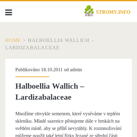
HOME
>
HALBOELLIA WALLICH –
LARDIZABALACEAE
Publikováno 18.10.2011 od
admin
Halboellia Wallich –
Lardizabalaceae
Množíme obvykle semenem, které vyséváme v teplém
skleníku. Mladé sazenice pěstujeme dále v hrnkách na
světlém místě, aby se příliš nevytáhly. K rozmnožování
můžeme použít také letní řízky řezané ze střední části