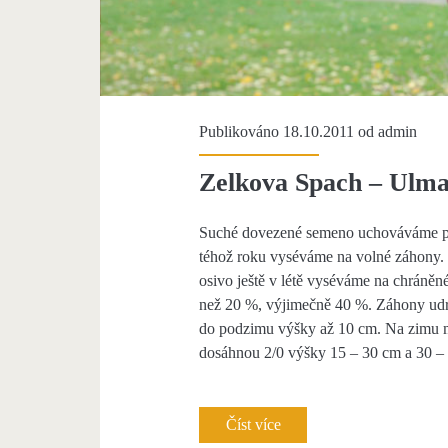
Publikováno 18.10.2011 od
admin
Zelkova Spach – Ulm
Suché dovezené semeno uchováváme při t
téhož roku vyséváme na volné záhony. 
osivo ještě v létě vyséváme na chráněné
než 20 %, výjimečně 40 %. Záhony ud
do podzimu výšky až 10 cm. Na zimu mu
dosáhnou 2/0 výšky 15 – 30 cm a 30 –
Číst více
Z