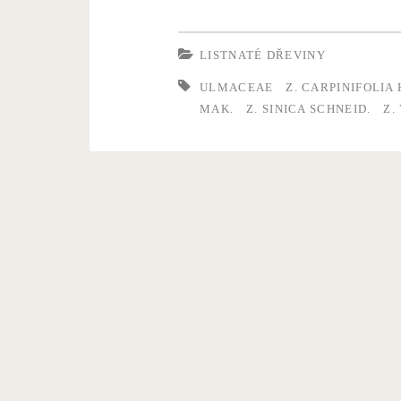
e
l
LISTNATÉ DŘEVINY
k
ULMACEAE
Z. CARPINIFOLIA 
o
MAK.
Z. SINICA SCHNEID.
Z.
v
a
S
p
a
c
h
–
U