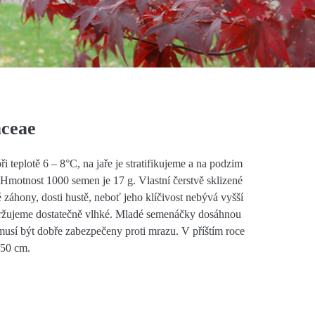
aceae
eplotě 6 – 8°C, na jaře je stratifikujeme a na podzim
Hmotnost 1000 semen je 17 g. Vlastní čerstvě sklizené
 záhony, dosti hustě, neboť jeho klíčivost nebývá vyšší
ržujeme dostatečně vlhké. Mladé semenáčky dosáhnou
sí být dobře zabezpečeny proti mrazu. V příštím roce
 50 cm.