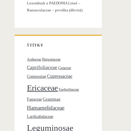
Luxemburk u
PAEDONIA Linné –
o
Ranunculaceae – pivoňka (dřevitá)
:
ŠTÍTKY
Araliaceae
Bignoniaceae
Caprifoliaceae
Cistaceae
Cupressaceae
Compositae
Ericaceae
Euphorbiaceae
Graminae
Fagaceae
Hamamelidaceae
Lardizabalaceae
Leguminosae