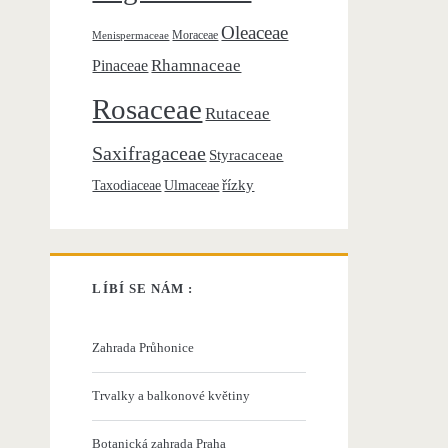
Oleaceae
Moraceae
Menispermaceae
Rhamnaceae
Pinaceae
Rosaceae
Rutaceae
Saxifragaceae
Styracaceae
řízky
Taxodiaceae
Ulmaceae
LÍBÍ SE NÁM :
Zahrada Průhonice
Trvalky a balkonové květiny
Botanická zahrada Praha