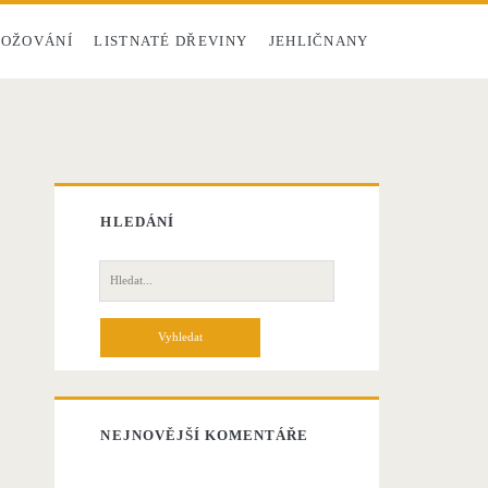
OŽOVÁNÍ
LISTNATÉ DŘEVINY
JEHLIČNANY
HLEDÁNÍ
H
l
e
d
á
n
í
NEJNOVĚJŠÍ KOMENTÁŘE
p
r