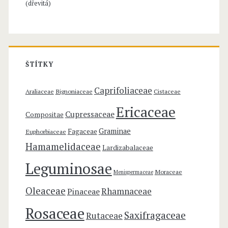
i
(dřevitá)
:
n
í
ŠTÍTKY
Caprifoliaceae
Araliaceae
Bignoniaceae
Cistaceae
Ericaceae
Cupressaceae
Compositae
Graminae
Fagaceae
Euphorbiaceae
Hamamelidaceae
Lardizabalaceae
Leguminosae
Moraceae
Menispermaceae
Oleaceae
Rhamnaceae
Pinaceae
Rosaceae
Saxifragaceae
Rutaceae