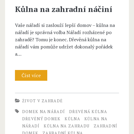
Kůlna na zahradní náčiní
Vaše nářadí si zaslouží lepší domov – kůlna na
nářadí je správná volba Nářadí rozházené po
zahradě? Tomu je konec. Dřevěná kůlna na
nářadí vám pomůže udržet dokonalý pořádek
a…
Číst více
K
ů
l
ŽIVOT V ZAHRADĚ
n
DOMEK NA NÁŘADÍ
DŘEVĚNÁ KŮLNA
a
DŘEVĚNÝ DOMEK
KŮLNA
KŮLNA NA
NÁŘADÍ
KŮLNA NA ZAHRADU
ZAHRADNÍ
n
DOMEK
ZAHRADNÍ KŮLNA